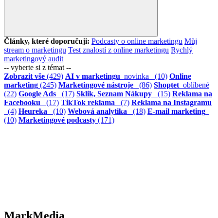
Články, které doporučuji:
Podcasty o online marketingu
Můj
stream o marketingu
Test znalostí z online marketingu
Rychlý
marketingový audit
-- vyberte si z témat --
Zobrazit vše
(429)
AI v marketingu
novinka
(10)
Online
marketing
(245)
Marketingové nástroje
(86)
Shoptet
oblíbené
(22)
Google Ads
(17)
Sklik, Seznam Nákupy
(15)
Reklama na
Facebooku
(17)
TikTok reklama
(7)
Reklama na Instagramu
(4)
Heureka
(10)
Webová analytika
(18)
E-mail marketing
(10)
Marketingové podcasty
(171)
MarkMedia