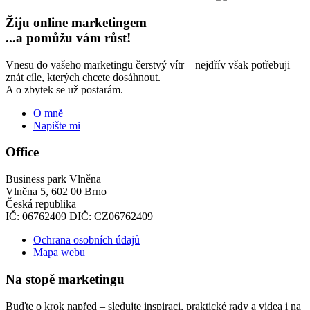
Žiju online marketingem
...a pomůžu vám růst!
Vnesu do vašeho marketingu čerstvý vítr – nejdřív však potřebuji
znát cíle, kterých chcete dosáhnout.
A o zbytek se už postarám.
O mně
Napište mi
Office
Business park Vlněna
Vlněna 5, 602 00 Brno
Česká republika
IČ: 06762409 DIČ: CZ06762409
Ochrana osobních údajů
Mapa webu
Na stopě marketingu
Buďte o krok napřed – sledujte inspiraci, praktické rady a videa i na