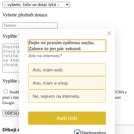
Vyberte předmět dotazu
Vyplňte Telefon
Vyplňte zprávu
Souhlasím s
ochranou osobních údajů
.
Chráněno pomocí reCAPTCHA a
platí s tím související
ochrana soukromí
a
smluvní podmínky
společnosti
Google.
Děkuji za zprávu!