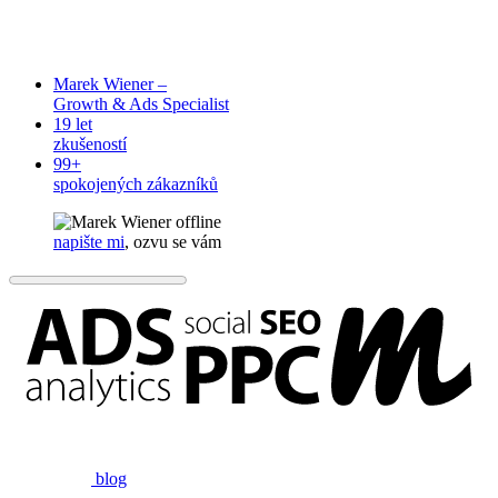
Marek Wiener –
Growth & Ads Specialist
19 let
zkušeností
99+
spokojených zákazníků
offline
napište mi
, ozvu se vám
blog