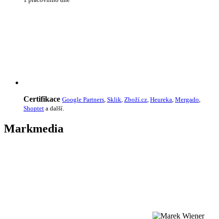
Certifikace
Google Partners
,
Sklik
,
Zboží.cz
,
Heureka
,
Mergado
,
Shoptet
a další.
Markmedia