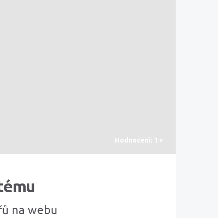
Hodnocení: 1 ×
stému
ářů na webu