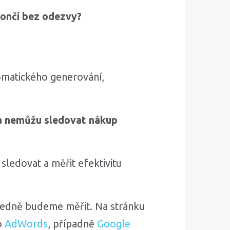
končí bez odezvy?
omatického generování,
 a nemůžu sledovat nákup
sledovat a měřit efektivitu
sledně budeme měřit. Na stránku
o
AdWords
, případně
Google