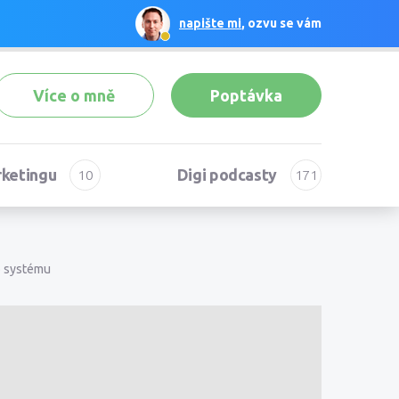
napište mi
, ozvu se vám
Více o mně
Poptávka
rketingu
Digi podcasty
o systému