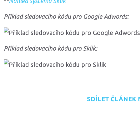
Příklad sledovacího kódu pro Google Adwords:
Příklad sledovacího kódu pro Sklik:
SDÍLET ČLÁNEK 
přidat na Seznam.cz
sdílet na Faceboo
sdílet na L
RS