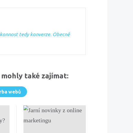
ýkonnost tedy konverze. Obecně
 mohly také zajímat:
rba webů