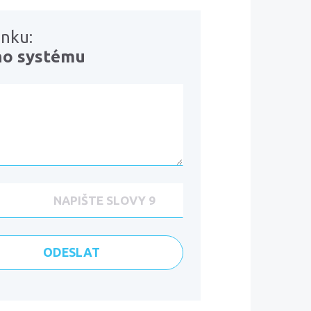
ánku:
ho systému