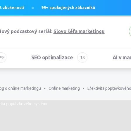
et
zkušeností
99+
spokojených zákazníků
Nový podcastový seriál:
Slovo šéfa marketingu
SEO optimalizace
AI v ma
og o online marketingu
Online marketing
Efektivita poptávkovéh