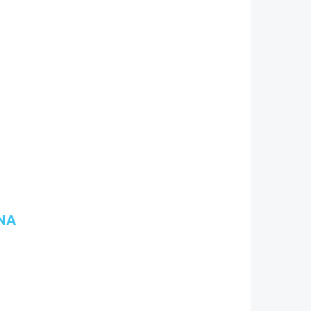
NA
ku
inkedInu
S kanál
zkopírovat odkaz