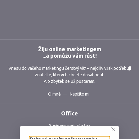
Markmedia
Žiju online marketingem
...a pomůžu vám růst!
Vnesu do vašeho marketingu čerstvý vítr – nejdřív však potřebuji
znát cíle, kterých chcete dosáhnout.
A o zbytek se už postarám.
O mně
Napište mi
Office
Business park Vlněna
Vlněna 5, 602 00 Brno