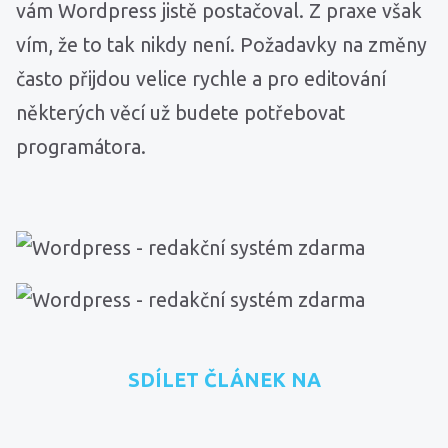
vám Wordpress jistě postačoval. Z praxe však
vím, že to tak nikdy není. Požadavky na změny
často přijdou velice rychle a pro editování
některých věcí už budete potřebovat
programátora.
SDÍLET ČLÁNEK NA
přidat na Seznam.cz
sdílet na Facebooku
sdílet na LinkedInu
RSS kanál
zkopírovat 