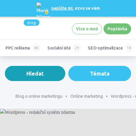
napište mi
, ozvu se vám
blog
Více o mně
Poptávka
PPC reklama
Socialní sítě
SEO optimalizace
Hledat
Témata
Blog o online marketingu
Online marketing
Wordpress - 