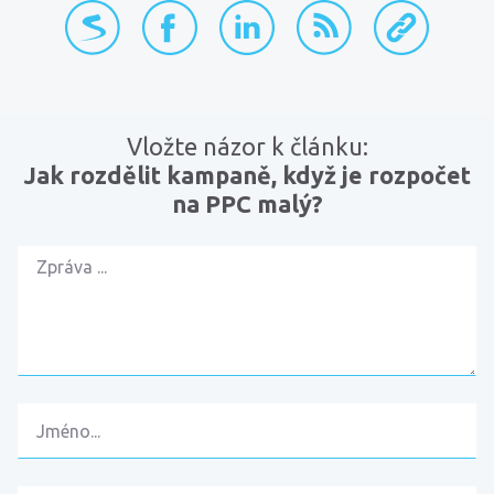
přidat na Seznam.cz
sdílet na Facebooku
sdílet na LinkedInu
RSS kanál
zkopírovat 
Vložte názor k článku:
Jak rozdělit kampaně, když je rozpočet
na PPC malý?