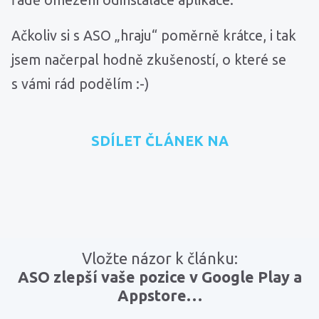
Ačkoliv si s ASO „hraju“ poměrně krátce, i tak
jsem načerpal hodně zkušeností, o které se
s vámi rád podělím :-)
SDÍLET ČLÁNEK NA
přidat na Seznam.cz
sdílet na Facebooku
sdílet na LinkedInu
RSS kanál
zkopírovat 
Vložte názor k článku:
ASO zlepší vaše pozice v Google Play a
Appstore…