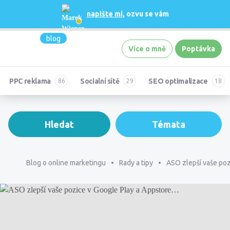
napište mi
, ozvu se vám
blog
Více o mně
Poptávka
PPC reklama
Socialní sítě
SEO optimalizace
Hledat
Témata
Blog o online marketingu
Rady a tipy
ASO zlepší vaše po