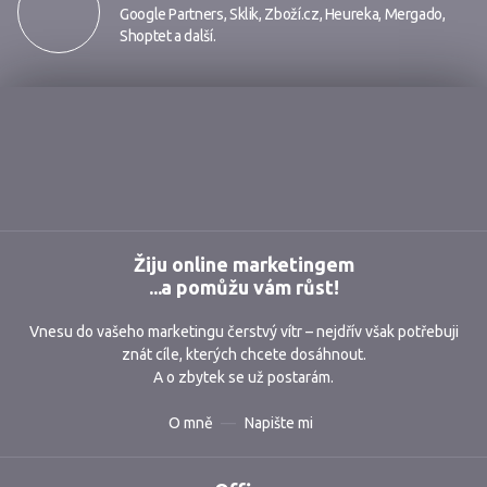
Google Partners
,
Sklik
,
Zboží.cz
,
Heureka
,
Mergado
,
Shoptet
a další.
Markmedia
Žiju online marketingem
...a pomůžu vám růst!
Vnesu do vašeho marketingu čerstvý vítr – nejdřív však potřebuji
znát cíle, kterých chcete dosáhnout.
A o zbytek se už postarám.
O mně
Napište mi