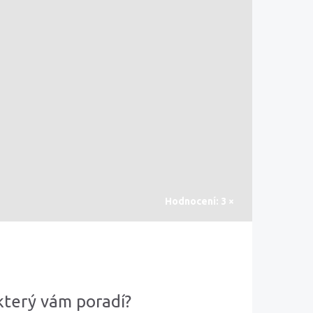
Hodnocení: 3 ×
který vám poradí?