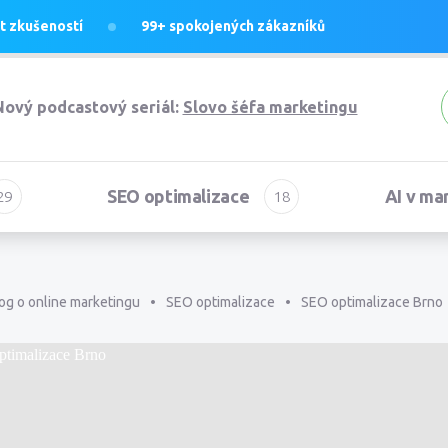
et
zkušeností
99+
spokojených zákazníků
Nový podcastový seriál:
Slovo šéfa marketingu
SEO optimalizace
AI v ma
og o online marketingu
SEO optimalizace
SEO optimalizace Brno