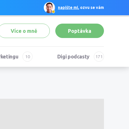
napište mi
, ozvu se vám
Více o mně
Poptávka
rketingu
Digi podcasty