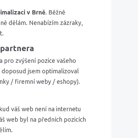
imalizaci v Brně
. Běžně
řesně dělám. Nenabízím zázraky,
t.
 partnera
ra pro zvýšení pozice vašeho
 doposud jsem optimalizoval
ky / firemní weby / eshopy).
kud váš web není na internetu
váš web byl na předních pozicích
ělím.