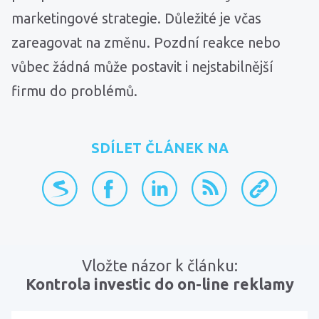
marketingové strategie. Důležité je včas
zareagovat na změnu. Pozdní reakce nebo
vůbec žádná může postavit i nejstabilnější
firmu do problémů.
SDÍLET ČLÁNEK NA
přidat na Seznam.cz
sdílet na Facebooku
sdílet na LinkedInu
RSS kanál
zkopírovat 
Vložte názor k článku:
Kontrola investic do on-line reklamy