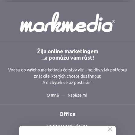
Markmedia
Žiju online marketingem
...a pomůžu vám růst!
Vnesu do vašeho marketingu čerstvý vítr – nejdřív však potřebuji
znát cíle, kterých chcete dosáhnout.
A o zbytek se už postarám.
O mně
Napište mi
Office
Business park Vlněna
Vlněna 5, 602 00 Brno