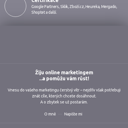
Certifikace
Google Partners
,
Sklik
,
Zboží.cz
,
Heureka
,
Mergado
,
Shoptet
a další.
Markmedia
Žiju online marketingem
...a pomůžu vám růst!
Vnesu do vašeho marketingu čerstvý vítr – nejdřív však potřebuji
znát cíle, kterých chcete dosáhnout.
A o zbytek se už postarám.
O mně
Napište mi