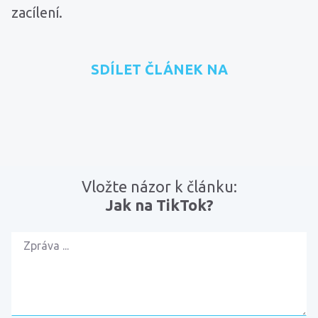
zacílení.
SDÍLET ČLÁNEK NA
přidat na Seznam.cz
sdílet na Facebooku
sdílet na LinkedInu
RSS kanál
zkopírovat 
Vložte názor k článku:
Jak na TikTok?