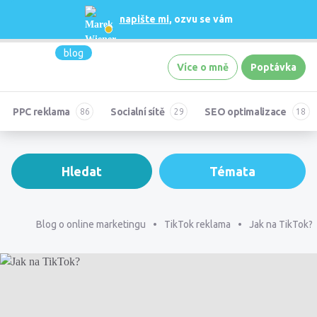
napište mi
, ozvu se vám
blog
Více o mně
Poptávka
PPC reklama
Socialní sítě
SEO optimalizace
Hledat
Témata
Blog o online marketingu
TikTok reklama
Jak na TikTok?