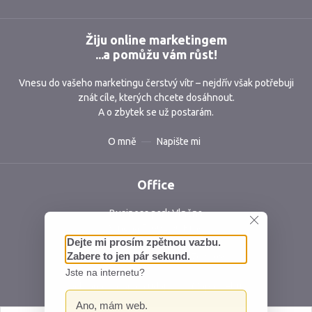
Žiju online marketingem
...a pomůžu vám růst!
Vnesu do vašeho marketingu čerstvý vítr – nejdřív však potřebuji
znát cíle, kterých chcete dosáhnout.
A o zbytek se už postarám.
O mně
Napište mi
Office
Business park Vlněna
Vlněna 5, 602 00 Brno
Česká republika
IČ: 06762409 DIČ: CZ06762409
Ochrana osobních údajů
Mapa webu