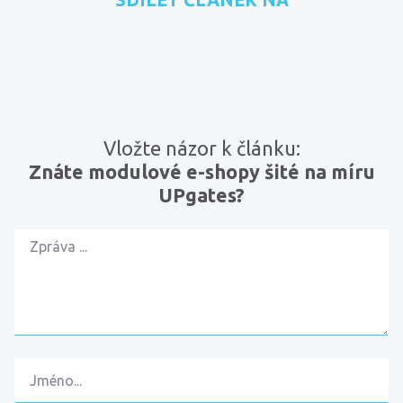
přidat na Seznam.cz
sdílet na Facebooku
sdílet na LinkedInu
RSS kanál
zkopírovat 
Vložte názor k článku:
Znáte modulové e-shopy šité na míru
UPgates?