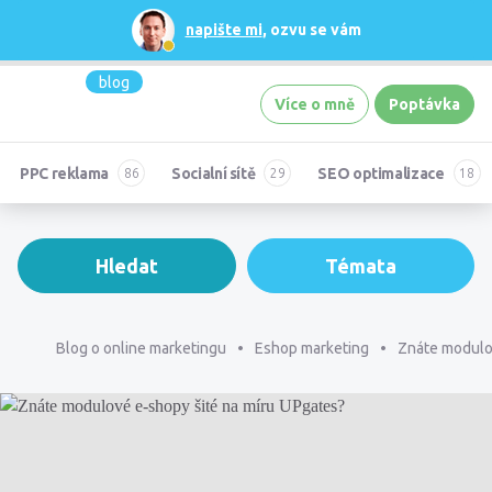
napište mi
, ozvu se vám
blog
Více o mně
Poptávka
PPC reklama
Socialní sítě
SEO optimalizace
Hledat
Témata
Blog o online marketingu
Eshop marketing
Znáte modulov