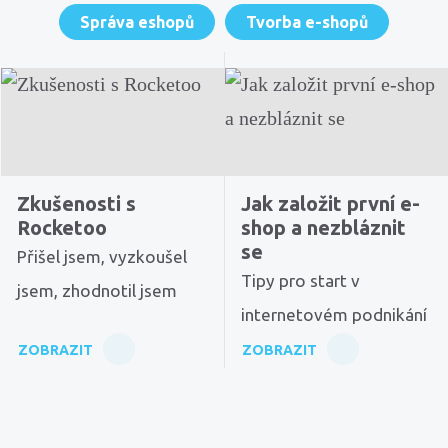
Správa eshopů
Tvorba e-shopů
Zkušenosti s
Jak založit první e-
Rocketoo
shop a nezbláznit
se
Přišel jsem, vyzkoušel
Tipy pro start v
jsem, zhodnotil jsem
internetovém podnikání
ZOBRAZIT
ZOBRAZIT