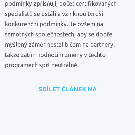
podmínky zpřísňují, počet certifikovaných
specialistů se ustálí a vzniknou tvrdší
konkurenční podmínky. Je ovšem na
samotných společnostech, aby se dobře
myšlený záměr nestal bičem na partnery,
takže zatím hodnotím změny v těchto
programech spíš neutrálně.
SDÍLET ČLÁNEK NA
přidat na Seznam.cz
sdílet na Facebooku
sdílet na LinkedInu
RSS kanál
zkopírovat 