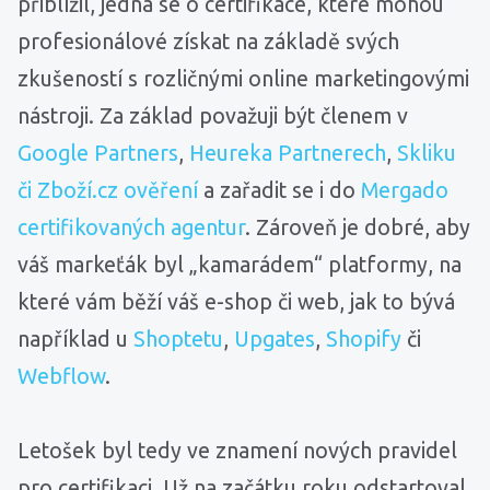
přiblížil, jedná se o certifikace, které mohou
profesionálové získat na základě svých
zkušeností s rozličnými online marketingovými
nástroji. Za základ považuji být členem v
Google Partners
,
Heureka Partnerech
,
Skliku
či Zboží.cz ověření
a zařadit se i do
Mergado
certifikovaných agentur
. Zároveň je dobré, aby
váš markeťák byl „kamarádem“ platformy, na
které vám běží váš e-shop či web, jak to bývá
například u
Shoptetu
,
Upgates
,
Shopify
či
Webflow
.
Letošek byl tedy ve znamení nových pravidel
pro certifikaci. Už na začátku roku odstartoval