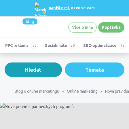
napište mi
, ozvu se vám
blog
Více o mně
Poptávka
PPC reklama
Socialní sítě
SEO optimalizace
Hledat
Témata
Blog o online marketingu
Online marketing
Nová pravidl