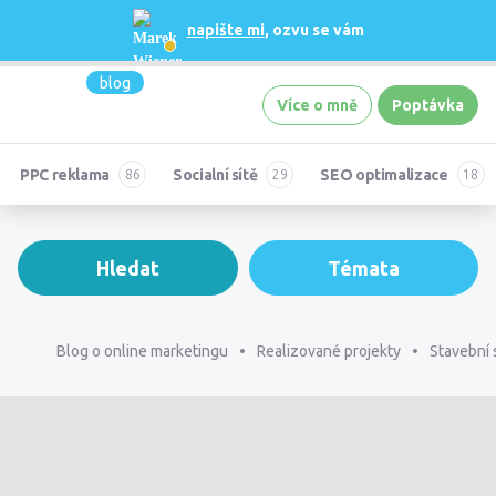
napište mi
, ozvu se vám
blog
Více o mně
Poptávka
PPC reklama
Socialní sítě
SEO optimalizace
Hledat
Témata
Blog o online marketingu
Realizované projekty
Stavební 