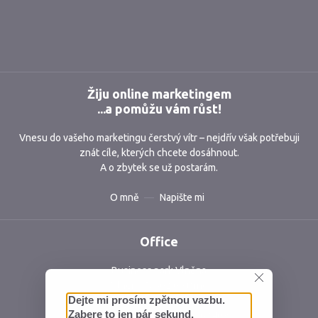
Markmedia
Žiju online marketingem
...a pomůžu vám růst!
Vnesu do vašeho marketingu čerstvý vítr – nejdřív však potřebuji
znát cíle, kterých chcete dosáhnout.
A o zbytek se už postarám.
O mně
Napište mi
Office
Business park Vlněna
Vlněna 5, 602 00 Brno
Česká republika
IČ: 06762409 DIČ: CZ06762409