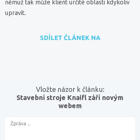
němuž tak může klient určité oblasti kdykoliv
upravit.
SDÍLET ČLÁNEK NA
přidat na Seznam.cz
sdílet na Facebooku
sdílet na LinkedInu
RSS kanál
zkopírovat 
Vložte názor k článku:
Stavební stroje Knaifl září novým
webem