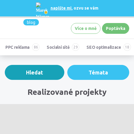
napište mi
, ozvu se vám
blog
Více o mně
Poptávka
PPC reklama
Socialní sítě
SEO optimalizace
Hledat
Témata
Realizované projekty