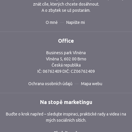
znát cíle, kterých chcete dosáhnout.
A o zbytek se už postarám.
O mně
Napište mi
Office
Business park Vlněna
Vlněna 5, 602 00 Brno
Česká republika
IČ: 06762409 DIČ: CZ06762409
Ochrana osobních údajů
Mapa webu
Na stopě marketingu
Buďte o krok napřed – sledujte inspiraci, praktické rady a videa i na
mých sociálních sítích.