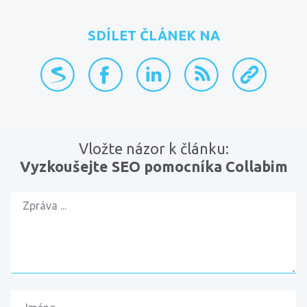
SDÍLET ČLÁNEK NA
přidat na Seznam.cz
sdílet na Facebooku
sdílet na LinkedInu
RSS kanál
zkopírovat 
Vložte názor k článku:
Vyzkoušejte SEO pomocníka Collabim