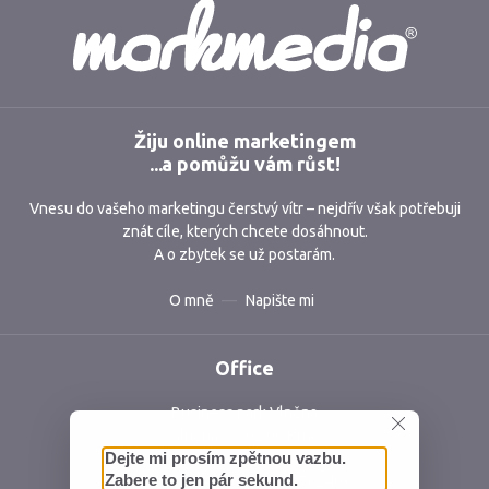
Markmedia
Žiju online marketingem
...a pomůžu vám růst!
Vnesu do vašeho marketingu čerstvý vítr – nejdřív však potřebuji
znát cíle, kterých chcete dosáhnout.
A o zbytek se už postarám.
O mně
Napište mi
Office
Business park Vlněna
Vlněna 5, 602 00 Brno
Česká republika
IČ: 06762409 DIČ: CZ06762409