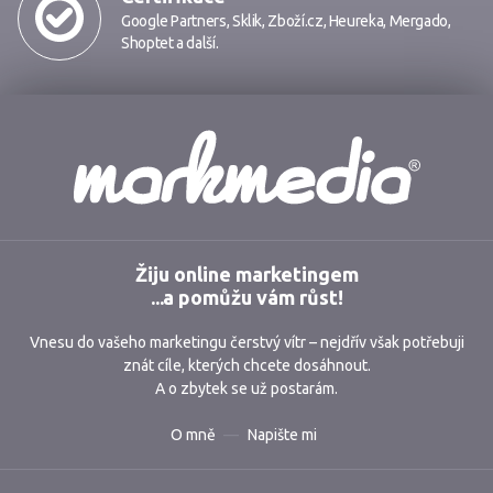
Google Partners
,
Sklik
,
Zboží.cz
,
Heureka
,
Mergado
,
Shoptet
a další.
Markmedia
Žiju online marketingem
...a pomůžu vám růst!
Vnesu do vašeho marketingu čerstvý vítr – nejdřív však potřebuji
znát cíle, kterých chcete dosáhnout.
A o zbytek se už postarám.
O mně
Napište mi