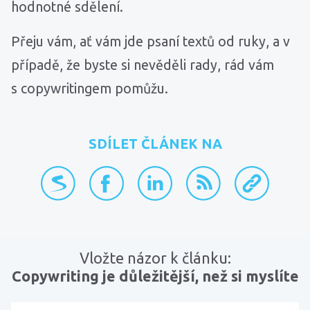
hodnotné sdělení.
Přeju vám, ať vám jde psaní textů od ruky, a v
případě, že byste si nevěděli rady, rád vám
s copywritingem pomůžu.
SDÍLET ČLÁNEK NA
přidat na Seznam.cz
sdílet na Facebooku
sdílet na LinkedInu
RSS kanál
zkopírovat 
Vložte názor k článku:
Copywriting je důležitější, než si myslíte