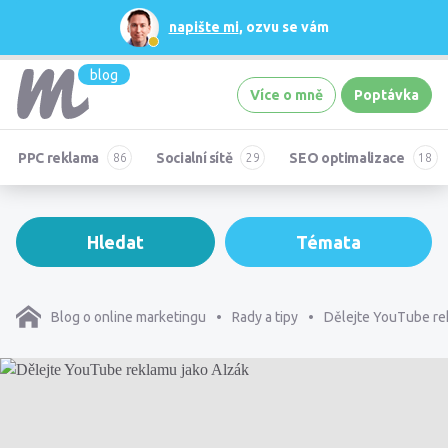
napište mi
, ozvu se vám
blog
Více o mně
Poptávka
PPC reklama
Socialní sítě
SEO optimalizace
Hledat
Témata
Blog o online marketingu
Rady a tipy
Dělejte YouTube re