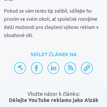
Pokud se vám tento tip zalíbil, sdílejte ho
prosím ve svém okolí, ať společně rozvíjíme
další možnosti pro zlepšení výkonu reklam v
obsahové síti.
SDÍLET ČLÁNEK NA
přidat na Seznam.cz
sdílet na Facebooku
sdílet na LinkedInu
RSS kanál
zkopírovat 
Vložte názor k článku:
Dělejte YouTube reklamu jako Alzák