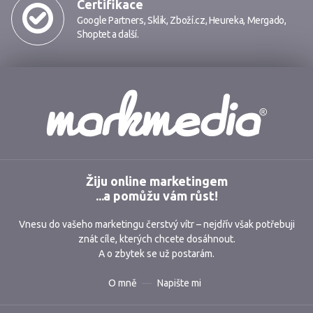
Certifikace
Google Partners
,
Sklik
,
Zboží.cz
,
Heureka
,
Mergado
,
Shoptet
a další.
Markmedia
Žiju online marketingem
...a pomůžu vám růst!
Vnesu do vašeho marketingu čerstvý vítr – nejdřív však potřebuji
znát cíle, kterých chcete dosáhnout.
A o zbytek se už postarám.
O mně
Napište mi