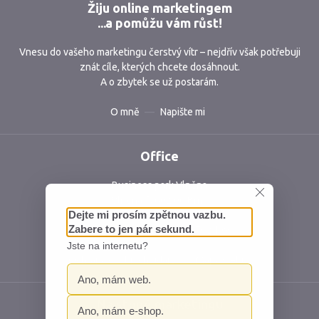
Žiju online marketingem
...a pomůžu vám růst!
Vnesu do vašeho marketingu čerstvý vítr – nejdřív však potřebuji
znát cíle, kterých chcete dosáhnout.
A o zbytek se už postarám.
O mně
Napište mi
Office
Business park Vlněna
Vlněna 5, 602 00 Brno
Česká republika
IČ: 06762409 DIČ: CZ06762409
Ochrana osobních údajů
Mapa webu
Na stopě marketingu
vat