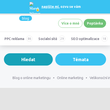
napište mi
, ozvu se vám
blog
Více o mně
Poptávka
PPC reklama
Socialní sítě
SEO optimalizace
Hledat
Témata
Blog o online marketingu
Online marketing
Velikonoční 