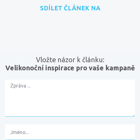
SDÍLET ČLÁNEK NA
přidat na Seznam.cz
sdílet na Facebooku
sdílet na LinkedInu
RSS kanál
zkopírovat 
Vložte názor k článku:
Velikonoční inspirace pro vaše kampaně