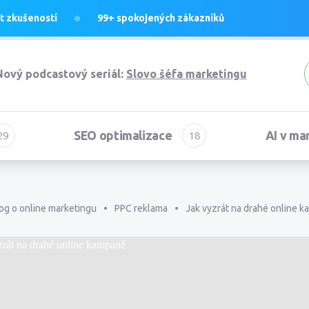
et
zkušeností
99+
spokojených zákazníků
Nový podcastový seriál:
Slovo šéfa marketingu
SEO optimalizace
AI v ma
og o online marketingu
PPC reklama
Jak vyzrát na drahé online 