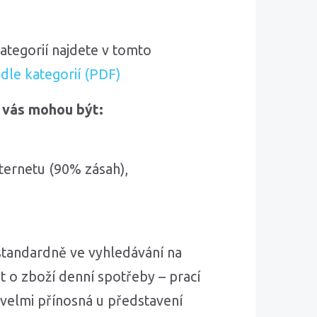
ategorií najdete v tomto
dle kategorií (PDF)
 vás mohou být:
nternetu (90% zásah),
 standardně ve vyhledávání na
t o zboží denní spotřeby – prací
é velmi přínosná u představení