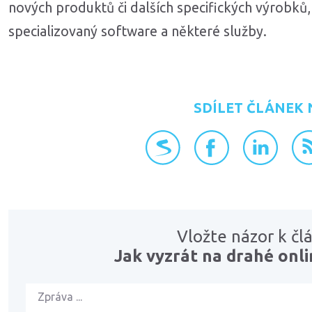
nových produktů či dalších specifických výrobků, 
specializovaný software a některé služby.
SDÍLET ČLÁNEK 
přidat na Seznam.cz
sdílet na Faceboo
sdílet na L
RS
Vložte názor k čl
Jak vyzrát na drahé on