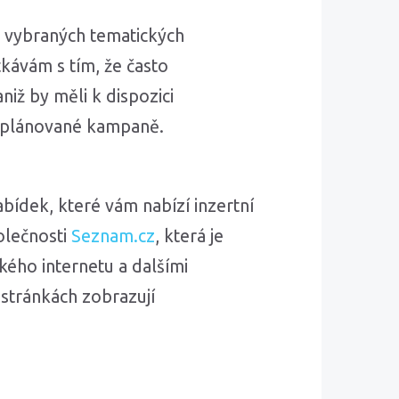
a vybraných tematických
kávám s tím, že často
niž by měli k dispozici
i plánované kampaně.
ídek, které vám nabízí inzertní
olečnosti
Seznam.cz
, která je
ého internetu a dalšími
 stránkách zobrazují