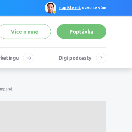
napište mi
, ozvu se vám
Více o mně
Poptávka
rketingu
Digi podcasty
kampaně