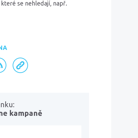
které se nehledají, např.
NA
ku
inkedInu
S kanál
zkopírovat odkaz
ánku:
line kampaně