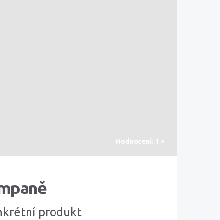
Hodnocení: 1 ×
kampaně
onkrétní produkt