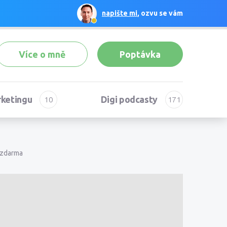
napište mi
, ozvu se vám
Více o mně
Poptávka
rketingu
Digi podcasty
 zdarma