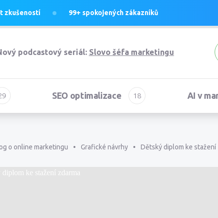
et
zkušeností
99+
spokojených zákazníků
Nový podcastový seriál:
Slovo šéfa marketingu
SEO optimalizace
AI v ma
og o online marketingu
Grafické návrhy
Dětský diplom ke stažení