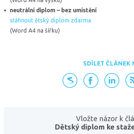
(Word A4 na výšku)
neutrální diplom – bez umístění
stáhnout ětský diplom zdarma
(Word A4 na šířku)
SDÍLET ČLÁNEK 
přidat na Seznam.cz
sdílet na Faceboo
sdílet na L
RS
Vložte názor k čl
Dětský diplom ke staž