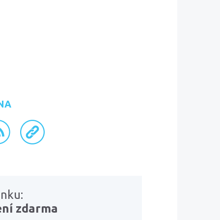
NA
ku
inkedInu
S kanál
zkopírovat odkaz
ánku:
ení zdarma