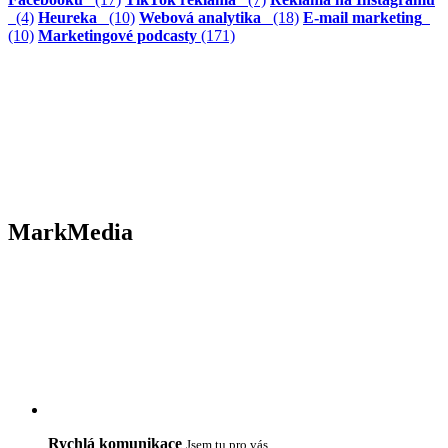
(4)
Heureka
(10)
Webová analytika
(18)
E-mail marketing
(10)
Marketingové podcasty
(171)
MarkMedia
Rychlá komunikace
Jsem tu pro vás