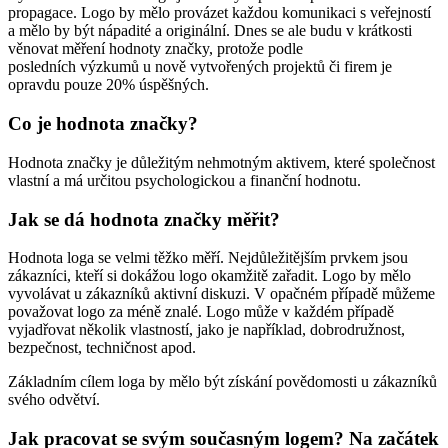
propagace. Logo by mělo provázet každou komunikaci s veřejností
a mělo by být nápadité a originální. Dnes se ale budu v krátkosti
věnovat měření hodnoty značky, protože podle
posledních výzkumů u nově vytvořených projektů či firem je
opravdu pouze 20% úspěšných.
Co je hodnota značky?
Hodnota značky je důležitým nehmotným aktivem, které společnost
vlastní a má určitou psychologickou a finanční hodnotu.
Jak se dá hodnota značky měřit?
Hodnota loga se velmi těžko měří. Nejdůležitějším prvkem jsou
zákazníci, kteří si dokážou logo okamžitě zařadit. Logo by mělo
vyvolávat u zákazníků aktivní diskuzi. V opačném případě můžeme
považovat logo za méně znalé. Logo může v každém případě
vyjadřovat několik vlastností, jako je například, dobrodružnost,
bezpečnost, techničnost apod.
Základním cílem loga by mělo být získání povědomosti u zákazníků
svého odvětví.
Jak pracovat se svým současným logem? Na začátek