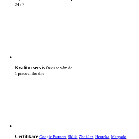
24 / 7
Kvalitní servis
Ozvu se vám do
1 pracovního dne
Certifikace
Google Partners
,
Sklik
,
Zboží.cz
,
Heureka
,
Mergado
,