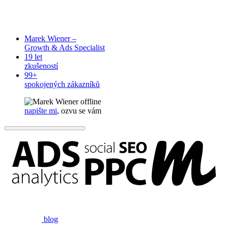
Marek Wiener –
Growth & Ads Specialist
19 let
zkušeností
99+
spokojených zákazníků
offline
napište mi
, ozvu se vám
blog