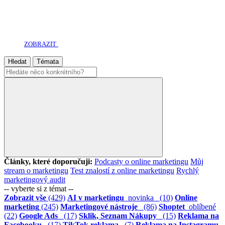
ZOBRAZIT
Hledat
Témata
Články, které doporučuji:
Podcasty o online marketingu
Můj
stream o marketingu
Test znalostí z online marketingu
Rychlý
marketingový audit
-- vyberte si z témat --
Zobrazit vše
(429)
AI v marketingu
novinka
(10)
Online
marketing
(245)
Marketingové nástroje
(86)
Shoptet
oblíbené
(22)
Google Ads
(17)
Sklik, Seznam Nákupy
(15)
Reklama na
Facebooku
(17)
TikTok reklama
(7)
Reklama na Instagramu