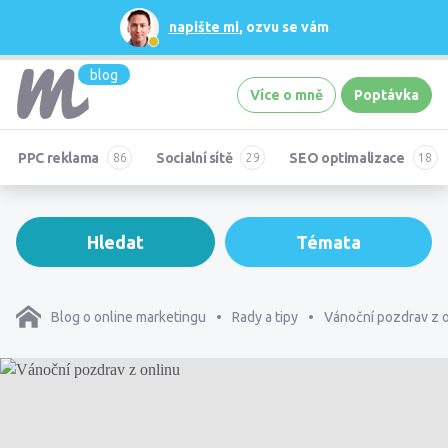
napište mi
, ozvu se vám
blog
Více o mně
Poptávka
PPC reklama
Socialní sítě
SEO optimalizace
Hledat
Témata
Blog o online marketingu
Rady a tipy
Vánoční pozdrav z 