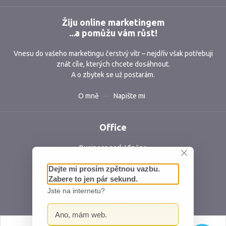
Žiju online marketingem
...a pomůžu vám růst!
Vnesu do vašeho marketingu čerstvý vítr – nejdřív však potřebuji
znát cíle, kterých chcete dosáhnout.
A o zbytek se už postarám.
O mně
Napište mi
Office
Business park Vlněna
Vlněna 5, 602 00 Brno
Česká republika
IČ: 06762409 DIČ: CZ06762409
Ochrana osobních údajů
Mapa webu