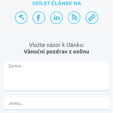
SDÍLET ČLÁNEK NA
přidat na Seznam.cz
sdílet na Facebooku
sdílet na LinkedInu
RSS kanál
zkopírovat 
Vložte názor k článku:
Vánoční pozdrav z onlinu