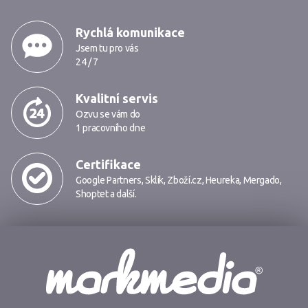
MarkMedia
Rychlá komunikace
Jsem tu pro vás
24 / 7
Kvalitní servis
Ozvu se vám do
1 pracovního dne
Certifikace
Google Partners
,
Sklik
,
Zboží.cz
,
Heureka
,
Mergado
,
Shoptet
a další.
Markmedia