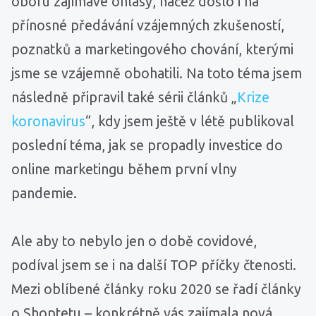
oboru zajímavé ohlasy, načež došlo i na
přínosné předávání vzájemných zkušeností,
poznatků a marketingového chování, kterými
jsme se vzájemně obohatili. Na toto téma jsem
následně připravil také sérii článků „
Krize
koronavirus
“, kdy jsem ještě v létě publikoval
poslední téma, jak se propadly investice do
online marketingu během první vlny
pandemie.
Ale aby to nebylo jen o době covidové,
podíval jsem se i na další TOP příčky čtenosti.
Mezi oblíbené články roku 2020 se řadí články
o Shoptetu – konkrétně vás zajímala nová