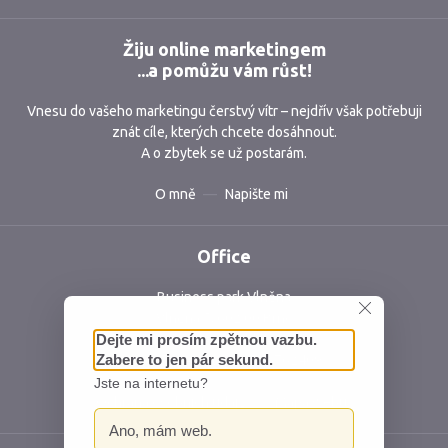
Žiju online marketingem
...a pomůžu vám růst!
Vnesu do vašeho marketingu čerstvý vítr – nejdřív však potřebuji
znát cíle, kterých chcete dosáhnout.
A o zbytek se už postarám.
O mně
Napište mi
Office
Business park Vlněna
Vlněna 5, 602 00 Brno
Česká republika
IČ: 06762409 DIČ: CZ06762409
Ochrana osobních údajů
Mapa webu