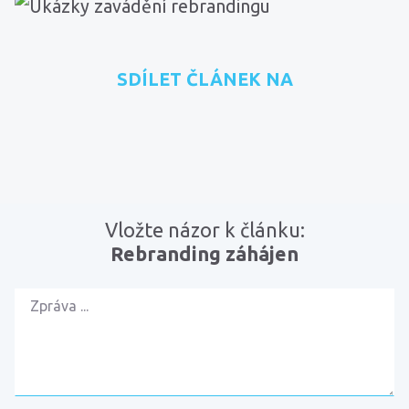
SDÍLET ČLÁNEK NA
přidat na Seznam.cz
sdílet na Facebooku
sdílet na LinkedInu
RSS kanál
zkopírovat 
Vložte názor k článku:
Rebranding záhájen