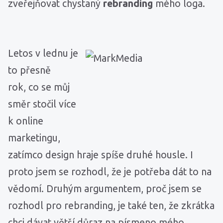
zveřejňovat chystaný
rebranding
mého loga.
Letos v lednu je
to přesně
rok, co se můj
směr stočil více
k online
marketingu,
zatímco design hraje spíše druhé housle. I
proto jsem se rozhodl, že je potřeba dát to na
vědomí. Druhým argumentem, proč jsem se
rozhodl pro rebranding, je také ten, že zkrátka
chci dávat větší důraz na písmeno mého