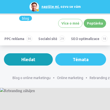
napište mi
, ozvu se vám
blog
Více o mně
Poptávka
PPC reklama
Socialní sítě
SEO optimalizace
Hledat
Témata
Blog o online marketingu
Online marketing
Rebranding z