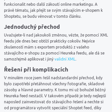
funkcionalit nebo další zákoutí online marketingu. A
právě tématu, jak přejít se svým stávajícím e-shopem k
Shoptetu, se budu věnovat v tomto článku.
Jednoduchý přechod
Uvažujete-li nad jakoukoli změnou, vězte, že pomocí XML
feedu jde dnes bez obtíží prakticky cokoliv. Nejvíce
zkušeností mám s exportem produktů z vašeho
stávajícího e-shopu za pomocí Heureka feedu, ale dá se
samozřejmě aplikovat i jiný
validní XML
.
Řešení při komplikacích
V minulém roce jsem řešil nadstandardní přechod, kdy
bylo zapotřebí přetáhnout všechny fotografie, skladové
zásoby a hlavně parametry. K tomu mi už bohužel běžný
Heureka feed nestačil. V takovém případě je tedy nejlepší
naposled zainvestovat do stávajícího řešení a nechte si
od programátora vytvořit speciální Shoptet feed, díky