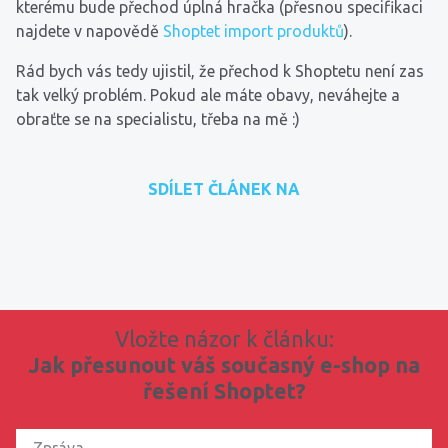
kterému bude přechod úplná hračka (přesnou specifikaci
najdete v napovědě
Shoptet import produktů
).
Rád bych vás tedy ujistil, že přechod k Shoptetu není zas
tak velký problém. Pokud ale máte obavy, neváhejte a
obraťte se na specialistu, třeba na mě :)
SDÍLET ČLÁNEK NA
přidat na Seznam.cz
sdílet na Facebooku
sdílet na LinkedInu
RSS kanál
zkopírovat od
Vložte názor k článku:
Jak přesunout váš současný e-shop na
řešení Shoptet?