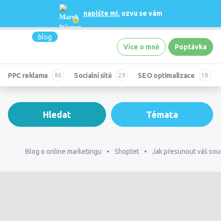
napište mi
, ozvu se vám
blog
Více o mně
Poptávka
PPC reklama
Socialní sítě
SEO optimalizace
Hledat
Témata
Blog o online marketingu
Shoptet
Jak přesunout váš sou