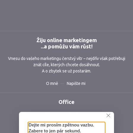
Markmedia
Žiju online marketingem
...a pomůžu vám růst!
Vnesu do vašeho marketingu čerstvý vítr – nejdřív však potřebuji
znát cíle, kterých chcete dosáhnout.
A o zbytek se už postarám.
O mně
Napište mi
Office
Business park Vlněna
Vlněna 5, 602 00 Brno
Česká republika
IČ: 06762409 DIČ: CZ06762409