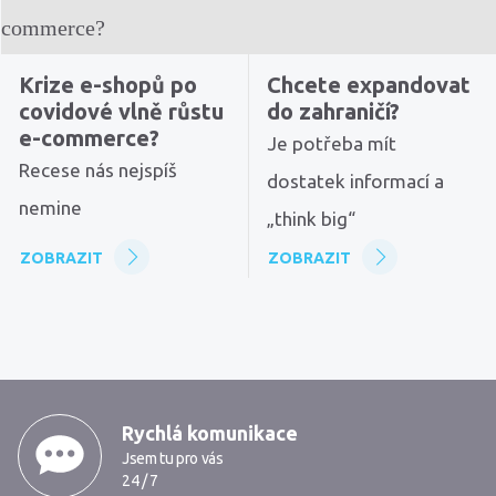
Krize e-shopů po
Chcete expandovat
covidové vlně růstu
do zahraničí?
e-commerce?
Je potřeba mít
Recese nás nejspíš
dostatek informací a
nemine
„think big“
ZOBRAZIT
ZOBRAZIT
MarkMedia
Rychlá komunikace
Jsem tu pro vás
24 / 7