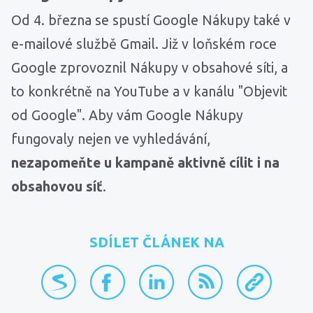
Od 4. března se spustí Google Nákupy také v
e-mailové službě Gmail. Již v loňském roce
Google zprovoznil Nákupy v obsahové síti, a
to konkrétně na YouTube a v kanálu "Objevit
od Google". Aby vám Google Nákupy
fungovaly nejen ve vyhledávání,
nezapomeňte u kampaně aktivně cílit i na
obsahovou síť
.
SDÍLET ČLÁNEK NA
přidat na Seznam.cz
sdílet na Facebooku
sdílet na LinkedInu
RSS kanál
zkopírovat 