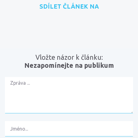
SDÍLET ČLÁNEK NA
přidat na Seznam.cz
sdílet na Facebooku
sdílet na LinkedInu
RSS kanál
zkopírovat 
Vložte názor k článku:
Nezapomínejte na publikum