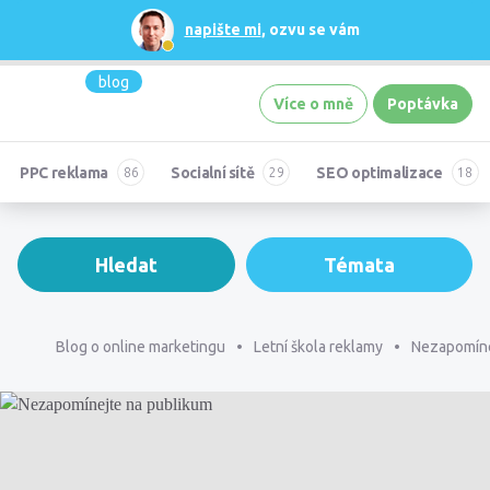
napište mi
, ozvu se vám
blog
Více o mně
Poptávka
PPC reklama
Socialní sítě
SEO optimalizace
Hledat
Témata
Blog o online marketingu
Letní škola reklamy
Nezapomíne