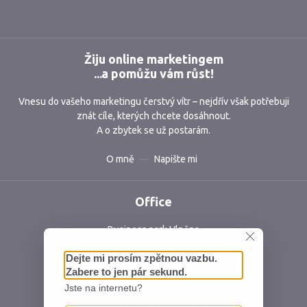
Žiju online marketingem
...a pomůžu vám růst!
Vnesu do vašeho marketingu čerstvý vítr – nejdřív však potřebuji
znát cíle, kterých chcete dosáhnout.
A o zbytek se už postarám.
O mně
Napište mi
Office
Business park Vlněna
Vlněna 5, 602 00 Brno
Česká republika
IČ: 06762409 DIČ: CZ06762409
Ochrana osobních údajů
Mapa webu