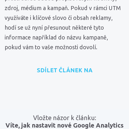
zdroj, médium a kampaň. Pokud v rámci UTM
využíváte i klíčové slovo či obsah reklamy,
hodí se už nyní přesunout některé tyto
informace například do názvu kampaně,
pokud vám to vaše možnosti dovolí.
SDÍLET ČLÁNEK NA
přidat na Seznam.cz
sdílet na Facebooku
sdílet na LinkedInu
RSS kanál
zkopírovat 
Vložte názor k článku:
Víte, jak nastavit nové Google Analytics