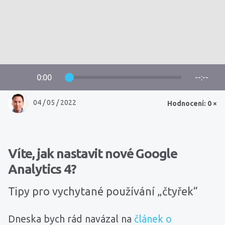
0:00
--:--
04 / 05 / 2022
Hodnocení: 0 ×
Víte, jak nastavit nové Google
Analytics 4?
Tipy pro vychytané používání „čtyřek“
Dneska bych rád navázal na
článek o