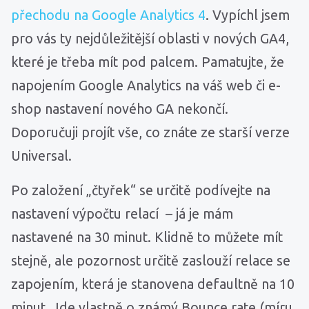
přechodu na Google Analytics 4
. Vypíchl jsem
pro vás ty nejdůležitější oblasti v nových GA4,
které je třeba mít pod palcem. Pamatujte, že
napojením Google Analytics na váš web či e-
shop nastavení nového GA nekončí.
Doporučuji projít vše, co znáte ze starší verze
Universal.
Po založení „čtyřek“ se určitě podívejte na
nastavení výpočtu relací – já je mám
nastavené na 30 minut. Klidně to můžete mít
stejně, ale pozornost určitě zaslouží relace se
zapojením, která je stanovena defaultně na 10
minut. Jde vlastně o známý Bounce rate (míru