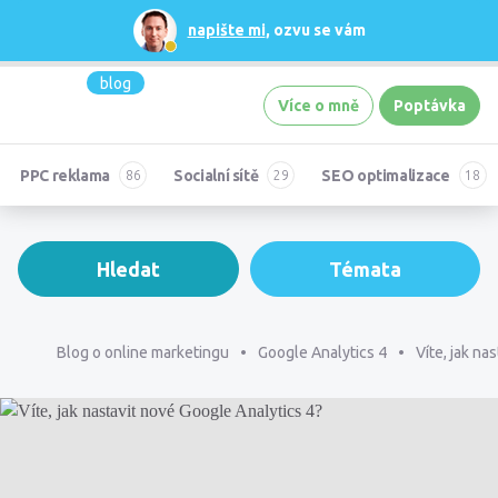
napište mi
, ozvu se vám
blog
Více o mně
Poptávka
PPC reklama
Socialní sítě
SEO optimalizace
Hledat
Témata
Blog o online marketingu
Google Analytics 4
Víte, jak na