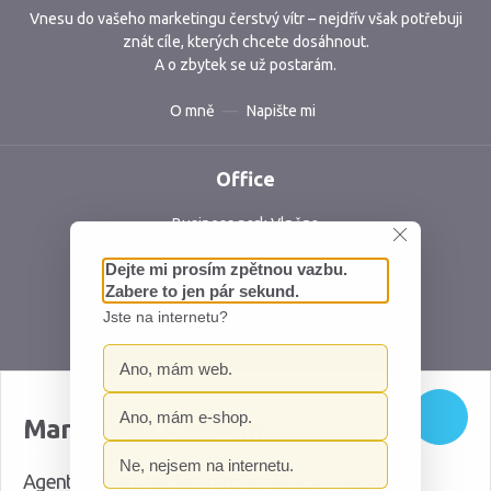
Vnesu do vašeho marketingu čerstvý vítr – nejdřív však potřebuji
znát cíle, kterých chcete dosáhnout.
A o zbytek se už postarám.
O mně
Napište mi
Office
Business park Vlněna
Vlněna 5, 602 00 Brno
Česká republika
IČ: 06762409 DIČ: CZ06762409
Ochrana osobních údajů
Mapa webu
Na stopě marketingu
MarkMedia v novém
Scho
Buďte o krok napřed – sledujte inspiraci, praktické rady a videa i na
mých sociálních sítích.
Agentura MarkMedia představuje nový web.