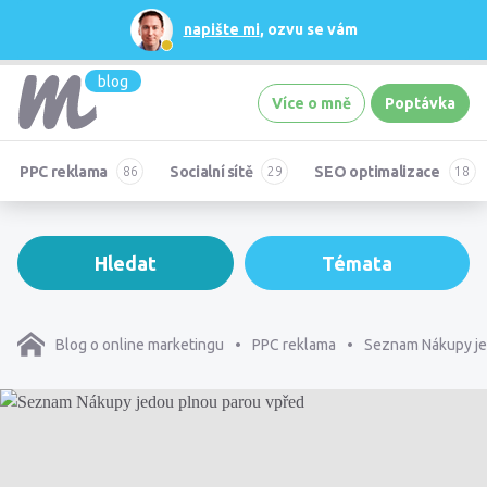
napište mi
, ozvu se vám
blog
Více o mně
Poptávka
PPC reklama
Socialní sítě
SEO optimalizace
Hledat
Témata
Blog o online marketingu
PPC reklama
Seznam Nákupy je