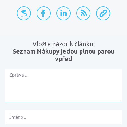
přidat na Seznam.cz
sdílet na Facebooku
sdílet na LinkedInu
RSS kanál
zkopírovat 
Vložte názor k článku:
Seznam Nákupy jedou plnou parou
vpřed