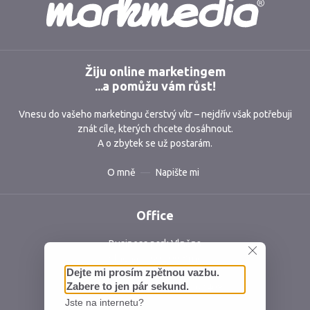
Žiju online marketingem
...a pomůžu vám růst!
Vnesu do vašeho marketingu čerstvý vítr – nejdřív však potřebuji
znát cíle, kterých chcete dosáhnout.
A o zbytek se už postarám.
O mně
Napište mi
Office
Business park Vlněna
Vlněna 5, 602 00 Brno
Česká republika
IČ: 06762409 DIČ: CZ06762409