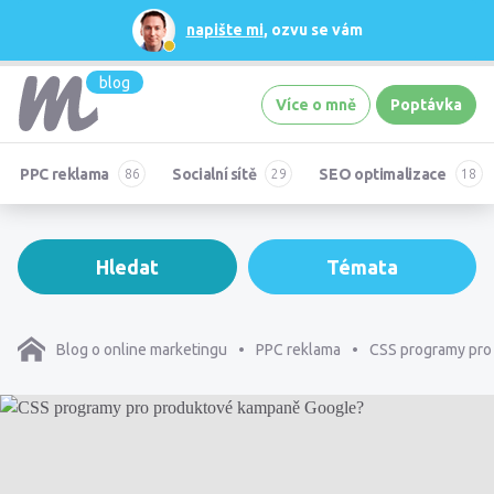
napište mi
, ozvu se vám
blog
Více o mně
Poptávka
PPC reklama
Socialní sítě
SEO optimalizace
Hledat
Témata
Blog o online marketingu
PPC reklama
CSS programy pro