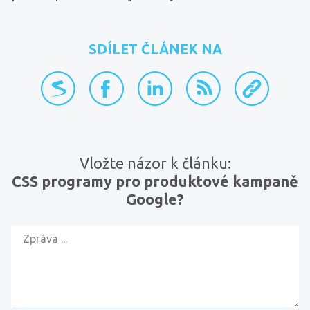
SDÍLET ČLÁNEK NA
přidat na Seznam.cz
sdílet na Facebooku
sdílet na LinkedInu
RSS kanál
zkopírovat 
Vložte názor k článku:
CSS programy pro produktové kampaně
Google?