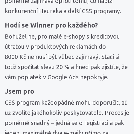
poměrně zajímavá oproti tomu, co nabízí
konkurenční Heureka a další CSS programy.
Hodí se Winner pro každého?
Bohužel ne, pro malé e-shopy s kreditovou
útratou v produktových reklamách do
8000 Kč nemusí být vůbec zajímavý. Stačí si
totiž spočítat slevu 20 % a hned pak zjistíte, že
vám poplatek v Google Ads nepokryje.
Jsem pro
CSS program každopádně mohu doporučit, ať
už zvolíte jakéhokoliv poskytovatele. Proces je
poměrně snadný – jedná se o registraci a pak
jeden, maximálně dva e-maily přímo na