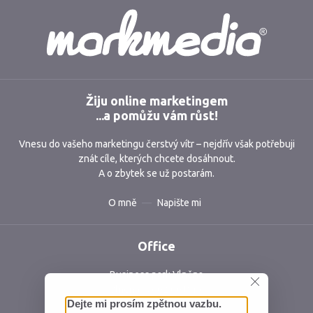
Markmedia
Žiju online marketingem
...a pomůžu vám růst!
Vnesu do vašeho marketingu čerstvý vítr – nejdřív však potřebuji
znát cíle, kterých chcete dosáhnout.
A o zbytek se už postarám.
O mně
Napište mi
Office
Business park Vlněna
Vlněna 5, 602 00 Brno
Česká republika