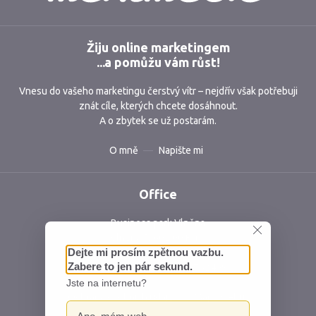
Žiju online marketingem
...a pomůžu vám růst!
Vnesu do vašeho marketingu čerstvý vítr – nejdřív však potřebuji
znát cíle, kterých chcete dosáhnout.
A o zbytek se už postarám.
O mně
Napište mi
Office
Business park Vlněna
Vlněna 5, 602 00 Brno
Česká republika
IČ: 06762409 DIČ: CZ06762409
Ochrana osobních údajů
Mapa webu