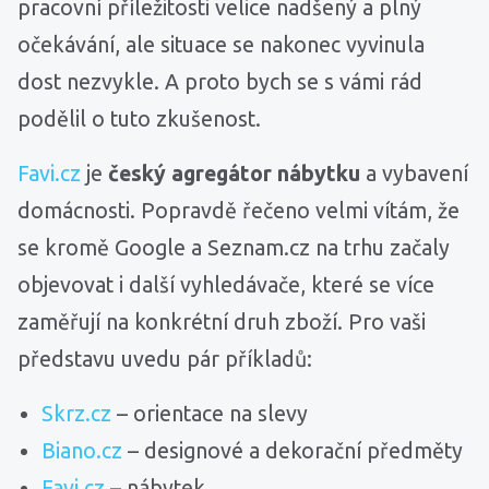
pracovní příležitosti velice nadšený a plný
očekávání, ale situace se nakonec vyvinula
dost nezvykle. A proto bych se s vámi rád
podělil o tuto zkušenost.
Favi.cz
je
český agregátor nábytku
a vybavení
domácnosti. Popravdě řečeno velmi vítám, že
se kromě Google a Seznam.cz na trhu začaly
objevovat i další vyhledávače, které se více
zaměřují na konkrétní druh zboží. Pro vaši
představu uvedu pár příkladů:
Skrz.cz
– orientace na slevy
Biano.cz
– designové a dekorační předměty
Favi.cz
– nábytek