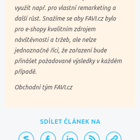
využít např. pro vlastní remarketing a
další růst. Snažíme se aby FAVI.cz bylo
pro e-shopy kvalitním zdrojem
návštěvnosti a tržeb, ale nelze
jednoznačně říci, že zařazení bude
přinášet požadované výsledky v každém
případě.
Obchodní tým FAVI.cz
SDÍLET ČLÁNEK NA
přidat na Seznam.cz
sdílet na Facebooku
sdílet na LinkedInu
RSS kanál
zkopírovat 