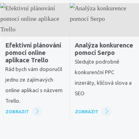
Efektivní plánování
Analýza konkurence
pomocí online
pomocí Serpo
aplikace Trello
Sledujte podrobně
Rád bych vám doporučil
konkurenční PPC
jednu ze zajímavých
inzeráty, klíčová slova a
online aplikací s názvem
SEO
Trello.
ZOBRAZIT
ZOBRAZIT