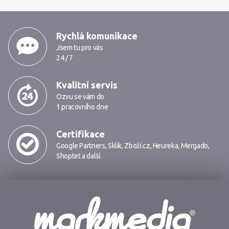
MarkMedia
Rychlá komunikace
Jsem tu pro vás
24 / 7
Kvalitní servis
Ozvu se vám do
1 pracovního dne
Certifikace
Google Partners
,
Sklik
,
Zboží.cz
,
Heureka
,
Mergado
,
Shoptet
a další.
Markmedia