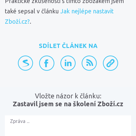
Praktické zkušenosti s tímto zbožákem jsem
také sepsal v článku
Jak nejlépe nastavit
Zboží.cz?
.
SDÍLET ČLÁNEK NA
přidat na Seznam.cz
sdílet na Facebooku
sdílet na LinkedInu
RSS kanál
zkopírovat 
Vložte názor k článku:
Zastavil jsem se na školení Zboží.cz