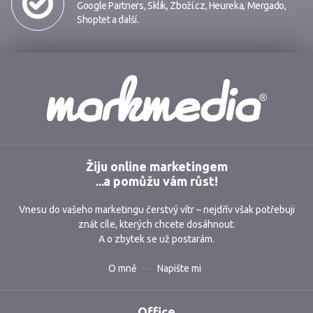
Google Partners
,
Sklik
,
Zboží.cz
,
Heureka
,
Mergado
,
Shoptet
a další.
Markmedia
Žiju online marketingem
...a pomůžu vám růst!
Vnesu do vašeho marketingu čerstvý vítr – nejdřív však potřebuji
znát cíle, kterých chcete dosáhnout.
A o zbytek se už postarám.
O mně
Napište mi
Office