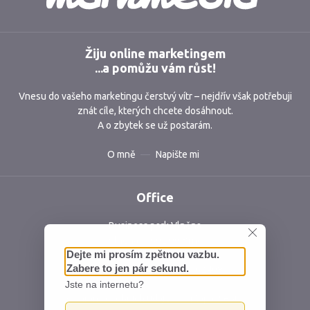
Žiju online marketingem
...a pomůžu vám růst!
Vnesu do vašeho marketingu čerstvý vítr – nejdřív však potřebuji
znát cíle, kterých chcete dosáhnout.
A o zbytek se už postarám.
O mně
Napište mi
Office
Business park Vlněna
Vlněna 5, 602 00 Brno
Česká republika
IČ: 06762409 DIČ: CZ06762409
Ochrana osobních údajů
Mapa webu