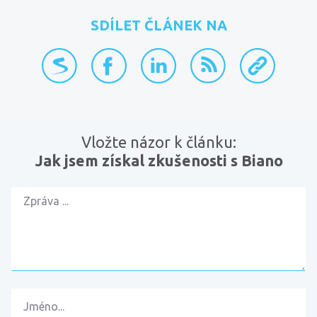
SDÍLET ČLÁNEK NA
přidat na Seznam.cz
sdílet na Facebooku
sdílet na LinkedInu
RSS kanál
zkopírovat 
Vložte názor k článku:
Jak jsem získal zkušenosti s Biano