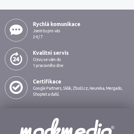
MarkMedia
Rychlá komunikace
Jsem tu pro vás
24 / 7
Kvalitní servis
Ozvu se vám do
1 pracovního dne
Certifikace
Google Partners
,
Sklik
,
Zboží.cz
,
Heureka
,
Mergado
,
Shoptet
a další.
Markmedia