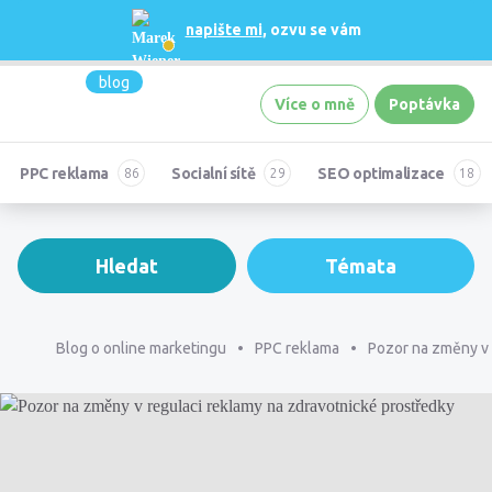
napište mi
, ozvu se vám
blog
Více o mně
Poptávka
PPC reklama
Socialní sítě
SEO optimalizace
Hledat
Témata
Blog o online marketingu
PPC reklama
Pozor na změny v 