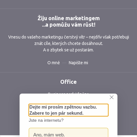
Žiju online marketingem
...a pomůžu vám růst!
Vnesu do vašeho marketingu čerstvý vítr – nejdřív však potřebuji
znát cíle, kterých chcete dosáhnout.
A o zbytek se už postarám.
O mně
Napište mi
Office
Business park Vlněna
Vlněna 5, 602 00 Brno
Česká republika
IČ: 06762409 DIČ: CZ06762409
Ochrana osobních údajů
Mapa webu