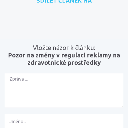
SDÍLET ČLÁNEK NA
přidat na Seznam.cz
sdílet na Facebooku
sdílet na LinkedInu
RSS kanál
zkopírovat 
Vložte názor k článku:
Pozor na změny v regulaci reklamy na
zdravotnické prostředky