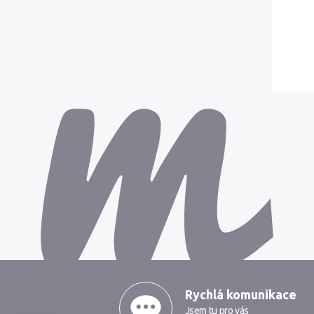
MarkMedia
Rychlá komunikace
Jsem tu pro vás