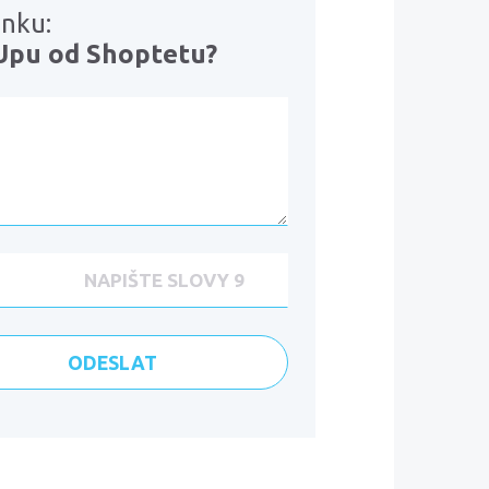
ánku:
tUpu od Shoptetu?