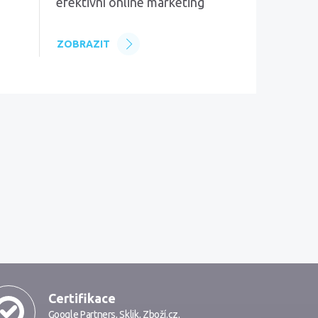
efektivní online marketing
ZOBRAZIT
Certifikace
Google Partners
,
Sklik
,
Zboží.cz
,