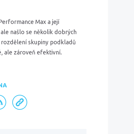
erformance Max a její
 ale našlo se několik dobrých
o rozdělení skupiny podkladů
 ale zároveň efektivní.
NA
ku
inkedInu
S kanál
zkopírovat odkaz