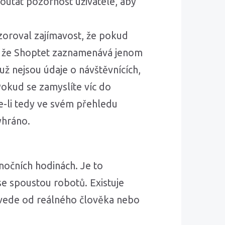
outat pozornost uživatele, aby
zoroval zajímavost, že pokud
ět, že Shoptet zaznamenává jenom
 už nejsou údaje o návštěvnících,
 Pokud se zamyslíte víc do
te-li tedy ve svém přehledu
yhráno.
nočních hodinách. Je to
e spoustou robotů. Existuje
epovede od reálného člověka nebo