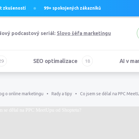
et
zkušeností
99+
spokojených zákazníků
Nový podcastový seriál:
Slovo šéfa marketingu
SEO optimalizace
AI v ma
og o online marketingu
Rady a tipy
Co jsem se dělal na PPC Meet