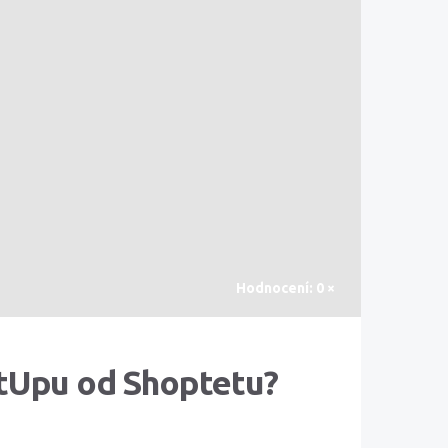
Hodnocení: 0 ×
etUpu od Shoptetu?