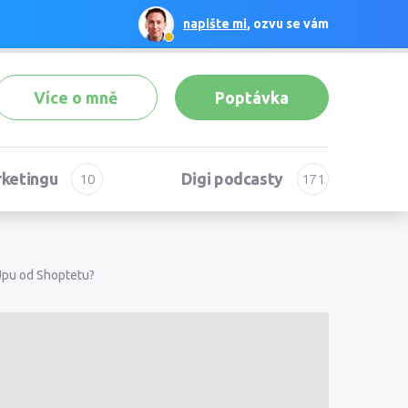
napište mi
, ozvu se vám
Více o mně
Poptávka
rketingu
Digi podcasty
Upu od Shoptetu?