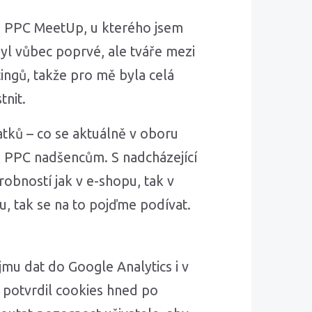
z PPC MeetUp, u kterého jsem
l vůbec poprvé, ale tváře mezi
tingů, takže pro mě byla celá
tnit.
atků – co se aktuálně v oboru
m PPC nadšencům. S nadcházející
drobností jak v e-shopu, tak v
u, tak se na to pojďme podívat.
říjmu dat do Google Analytics i v
l potvrdil cookies hned po