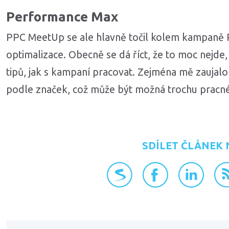
Performance Max
PPC MeetUp se ale hlavně točil kolem kampaně P
optimalizace. Obecně se dá říct, že to moc nejde,
tipů, jak s kampaní pracovat. Zejména mě zaujal
podle značek, což může být možná trochu pracné,
SDÍLET ČLÁNEK 
přidat na Seznam.cz
sdílet na Faceboo
sdílet na L
RS