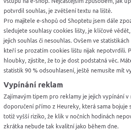
vstupu na e-shop. Nejčastějším způsobem, jak up
potvrdil souhlas, je zvětšení textu na liště.
Pro majitele e-shopů od Shoptetu jsem dále zpo
sledujete souhlasy cookies lišty, je klíčové věd
jejich souhlas či nesouhlas. Ovšem ve statistikách
kteří se prozatím cookies lištu nijak nepotvrdili.
hloubky, zjistíte, že to je dost podstatná věc. Má
statistik 90 % odsouhlasení, ještě nemusíte mít v
Vypínání reklam
Zajímavým tipem pro reklamy je jejich vypínání v 
doporučení přímo z Heureky, která sama bojuje s
totiž vyšší riziko, že klik v nočních hodinách n
zkrátka nebude tak kvalitní jako během dne.