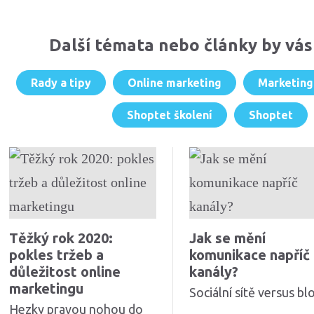
Komentáře
Další témata nebo články by vás
Rady a tipy
Online marketing
Marketing
Shoptet školení
Shoptet
Těžký rok 2020:
Jak se mění
pokles tržeb a
komunikace napříč
důležitost online
kanály?
marketingu
Sociální sítě versus bl
Hezky pravou nohou do