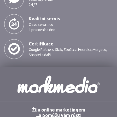
24 / 7
Kvalitní servis
Ozvu se vám do
1 pracovního dne
Certifikace
Google Partners
,
Sklik
,
Zboží.cz
,
Heureka
,
Mergado
,
Shoptet
a další.
Markmedia
Žiju online marketingem
...a pomůžu vám růst!