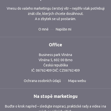
Vnesu do vašeho marketingu čerstvý vítr – nejdřív však potřebuji
znát cíle, kterých chcete dosáhnout.
A o zbytek se už postarám.
O mně
Napište mi
Office
Business park Vlněna
Vlněna 5, 602 00 Brno
Česká republika
IČ: 06762409 DIČ: CZ06762409
Ochrana osobních údajů
Mapa webu
Na stopě marketingu
Buďte o krok napřed – sledujte inspiraci, praktické rady a videa i na