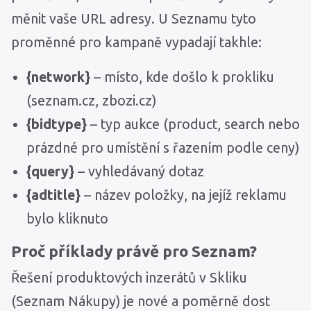
měnit vaše URL adresy. U Seznamu tyto
proměnné pro kampaně vypadají takhle:
{network}
– místo, kde došlo k prokliku
(seznam.cz, zbozi.cz)
{bidtype}
– typ aukce (product, search nebo
prázdné pro umístění s řazením podle ceny)
{query}
– vyhledávaný dotaz
{adtitle}
– název položky, na jejíž reklamu
bylo kliknuto
Proč příklady právě pro Seznam?
Řešení produktových inzerátů v Skliku
(Seznam Nákupy) je nové a poměrně dost