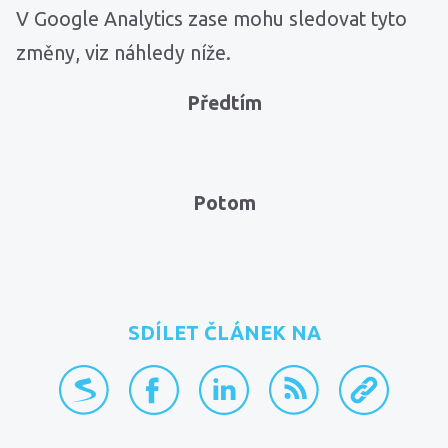
V Google Analytics zase mohu sledovat tyto
změny, viz náhledy níže.
Předtím
Potom
SDÍLET ČLÁNEK NA
přidat na Seznam.cz
sdílet na Facebooku
sdílet na LinkedInu
RSS kanál
zkopírovat 