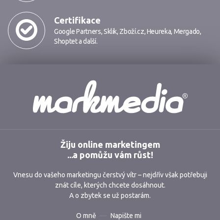
Certifikace
Google Partners
,
Sklik
,
Zboží.cz
,
Heureka
,
Mergado
,
Shoptet
a další.
Markmedia
Žiju online marketingem
...a pomůžu vám růst!
Vnesu do vašeho marketingu čerstvý vítr – nejdřív však potřebuji
znát cíle, kterých chcete dosáhnout.
A o zbytek se už postarám.
O mně
Napište mi