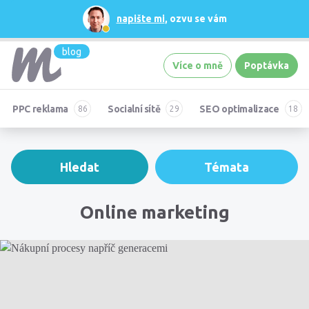
napište mi
, ozvu se vám
blog
Více o mně
Poptávka
PPC reklama
Socialní sítě
SEO optimalizace
Hledat
Témata
Online marketing